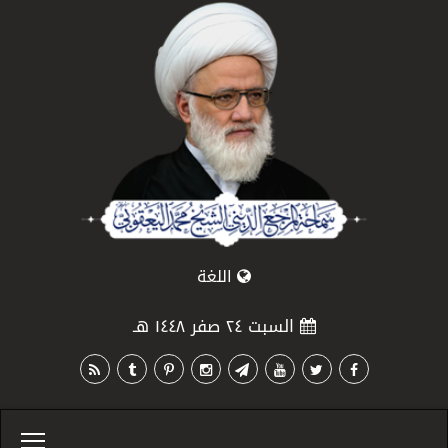
اللغة
السبت ٢٤ صفر ١٤٤٨ هـ