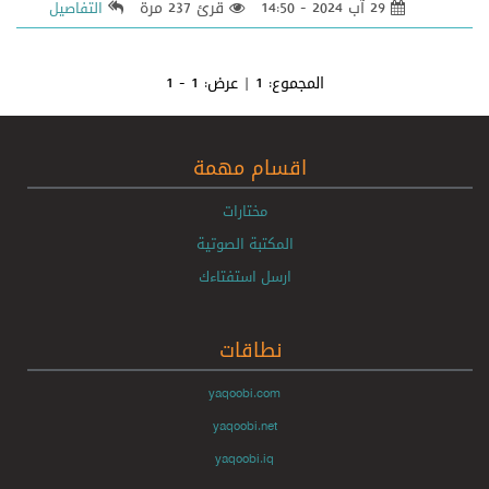
29 آب 2024 - 14:50
قرئ 237 مرة
التفاصيل
المجموع:
1
| عرض:
1 - 1
اقسام مهمة
مختارات
المكتبة الصوتية
ارسل استفتاءك
نطاقات
yaqoobi.com
yaqoobi.net
yaqoobi.iq