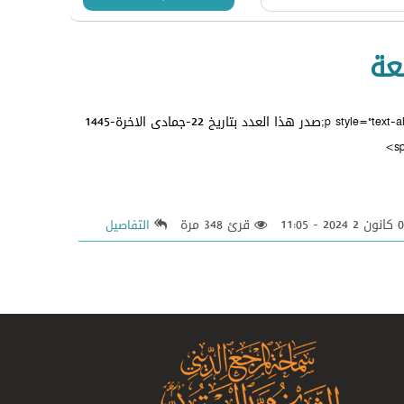
عة
<p style="text-align: center;"><span style="color: #ff0000; font-size: large; text-align: center;">&nbsp;صدر هذا العدد بتاريخ 22-جمادى الاخرة-1445
قرئ 348 مرة
التفاصيل