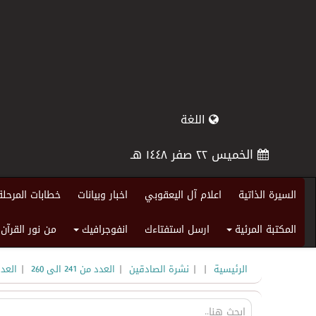
اللغة
الخميس ٢٢ صفر ١٤٤٨ هـ
السيرة الذاتية
اعلام آل اليعقوبي
اخبار وبيانات
خطابات المرحلة
المكتبة المرئية
ارسل استفتاءك
انفوجرافيك
من نور القرآن
+
+
|
|
|
|
الرئيسية
نشرة الصادقين
العدد من 241 الى 260
العدد