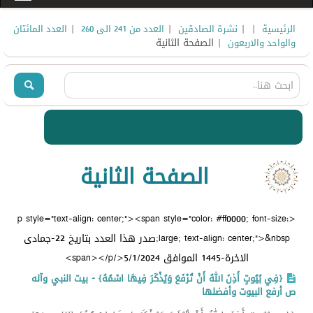
|
|
|
|
الرئيسية
نشرة الصادقين
العدد من 241 الى 260
العدد المائتان
| الصفحة الثانية
والواحد والاربعون
الصفحة الثانية
<p style="text-align: center;"><span style="color: #ff0000; font-size:
large; text-align: center;">&nbsp;صدر هذا العدد بتاريخ 22-جمادى
الاخرة-1445 الموافق 5/1/2024</span></p>
{فِي بُيُوتٍ أَذِنَ اللهُ أَنْ تُرْفَعَ وَيُذْكَرَ فِيهَا اسْمُهُ} - بيت النبي وآله
ص أرفع البيوت وأفضلها