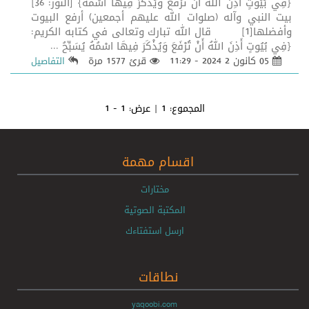
{فِي بُيُوتٍ أَذِنَ اللهُ أَنْ تُرْفَعَ وَيُذْكَرَ فِيهَا اسْمُهُ} [النور: 36]
بيت النبي وآله (صلوات الله عليهم أجمعين) أرفع البيوت
وأفضلها[1] قال الله تبارك وتعالى في كتابه الكريم:
{فِي بُيُوتٍ أَذِنَ اللهُ أَنْ تُرْفَعَ وَيُذْكَرَ فِيهَا اسْمُهُ يُسَبِّحُ ...
05 كانون 2 2024 - 11:29
قرئ 1577 مرة
التفاصيل
المجموع:
1
| عرض:
1 - 1
اقسام مهمة
مختارات
المكتبة الصوتية
ارسل استفتاءك
نطاقات
yaqoobi.com