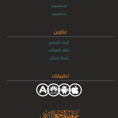
yaqoobi.net
yaqoobi.iq
عناوين
البريد الرسمي
ارقام الهواتف
خارطة المكان
تطبيقات