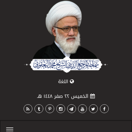
اللغة
الخميس ٢٢ صفر ١٤٤٨ هـ