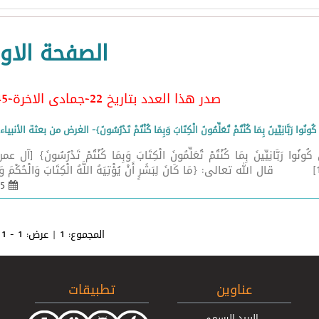
الصفحة الاو
صدر هذا العدد بتاريخ 22-جمادى الاخرة-1445 الموافق 5/1/2024
 كُونُوا رَبَّانِيِّينَ بِمَا كُنْتُمْ تُعَلِّمُونَ الْكِتَابَ وَبِمَا كُنْتُمْ تَدْرُسُونَ}- الغرض من بعثة 
05 كانون 2 2024 - 11:26
المجموع:
1
| عرض:
1 - 1
عناوين
تطبيقات
البريد الرسمي