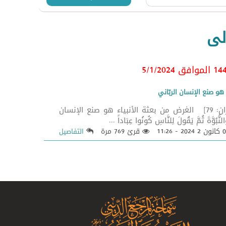
لى
الأنبياء هو صنع الإنسان الربّاني
{وَلَكِنْ كُونُوا رَبَّانِيِّينَ بِمَا كُنْتُمْ تُعَلِّمُونَ الْكِتَابَ وَبِمَا كُنْتُمْ تَدْرُسُونَ} [آل عمران: 79] الغرض من بعثة الأنبياء هو صنع الإنسان
قرئ 769 مرة
التفاصيل