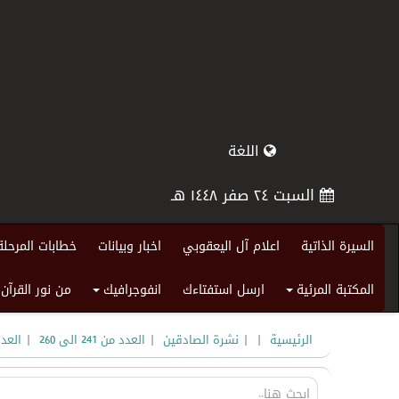
اللغة
السبت ٢٤ صفر ١٤٤٨ هـ
السيرة الذاتية
اعلام آل اليعقوبي
اخبار وبيانات
خطابات المرحلة
المكتبة المرئية
ارسل استفتاءك
انفوجرافيك
من نور القرآن
+
+
|
|
|
|
الرئيسية
نشرة الصادقين
العدد من 241 الى 260
العدد