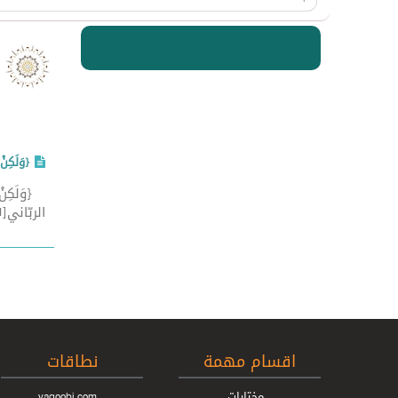
{وَلَكِنْ
الربّاني[1] قال الله تعالى: {مَا كَانَ لِبَشَرٍ أَنْ يُؤْتِيَهُ اللَّهُ الْكِتَابَ وَالْحُكْمَ وَالنُّبُوَّةَ ثُمَّ يَقُولَ لِلنَّاسِ كُونُوا عِبَاداً ...
اقسام مهمة
نطاقات
مختارات
yaqoobi.com