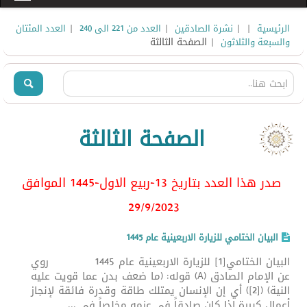
|
|
|
|
الرئيسية
نشرة الصادقين
العدد من 221 الى 240
العدد المئتان
| الصفحة الثالثة
والسبعة والثلاثون
الصفحة الثالثة
صدر هذا العدد بتاريخ 13-ربيع الاول-1445 الموافق
29/9/2023
البيان الختامي للزيارة الاربعينية عام 1445
البيان الختامي[1] للزيارة الاربعينية عام 1445 روي
عن الإمام الصادق (A) قوله: (ما ضعف بدن عما قويت عليه
النية) ([2]) أي إن الإنسان يمتلك طاقة وقدرة فائقة لإنجاز
أعمال كبيرة إذا كان صادقاً في عزمه مخلصاً في ...