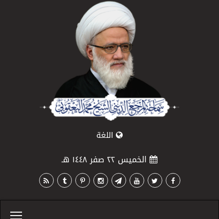
اللغة
الخميس ٢٢ صفر ١٤٤٨ هـ