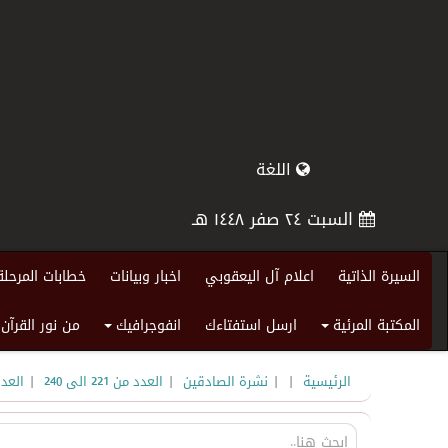
اللغة
السبت ٢٤ صفر ١٤٤٨ هـ
السيرة الذاتية
اعلام آل اليعقوبي
اخبار وبيانات
خطابات المرحلة
المكتبة المرئية
ارسل استفتاءك
انفوجرافيك
من نور القرآن
+
+
|
|
|
|
الرئيسية
نشرة الصادقين
العدد من 221 الى 240
العدد