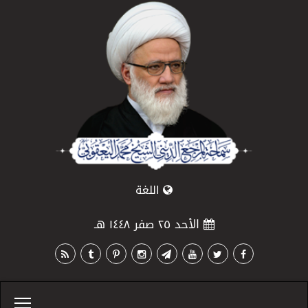
اللغة
الأحد ٢٥ صفر ١٤٤٨ هـ