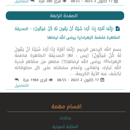
17 كانون 2 2023 - 08:55
قرئ 380 مرة
التفاصيل
الصفحة الرابعة
{إِنَّمَا أَمْرُهُ إِذَا أَرَادَ شَيْئًا أَنْ يَقُولَ لَهُ كُنْ فَيَكُونُ} - الصديقة
الطاهرة فاطمة الزهراء(ع): يرضى الله لرضاها
بسم الله الرحمن الرحيم {إِنَّمَا أَمْرُهُ إِذَا أَرَادَ شَيْئًا أَنْ يَقُولَ
لَهُ كُنْ فَيَكُونُ} [يس : 82] الصديقة الطاهرة فاطمة
الزهراء(B): يرضى الله لرضاها[1] مظهر من مظاهر قدرة
الله تبارك وتعالى، وتمام سلطنته على كل مخلوقاته
تكشف عنه الآية الكريمة، ...
17 كانون 2 2023 - 08:55
قرئ 1984 مرة
التفاصيل
اقسام مهمة
مختارات
المكتبة الصوتية