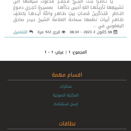
يا نـاصـراً بنـتَ النبـيّ مـحمـدٍ فدعوتَ شيعتَها الى
تشييعِها تأريخُهـا (للهِ أحيى بـَدْأَهـا بمسيـرةٍ تـُجـري دمـوعَ
النـاظرِ مُتذكّرينَ مُصـابَ بيتٍ طـاهـرِ واللهُ أيـدهـا بلـُطـفٍ
ظـاهـرِ أبيات نظمها سماحة العلامة الشيخ حيدر صادق
اليعقوبي في ...
08 كانون 2 2023 - 08:34
قرئ 922 مرة
التفاصيل
المجموع:
1
| عرض:
1 - 1
اقسام مهمة
مختارات
المكتبة الصوتية
ارسل استفتاءك
نطاقات