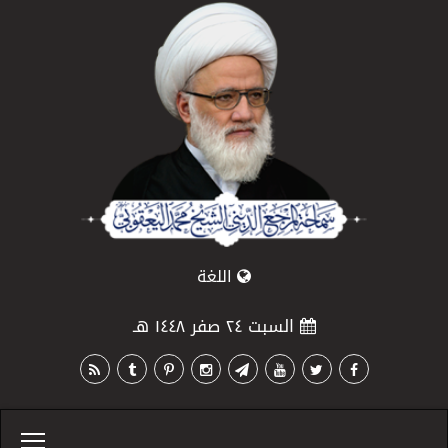
اللغة
السبت ٢٤ صفر ١٤٤٨ هـ