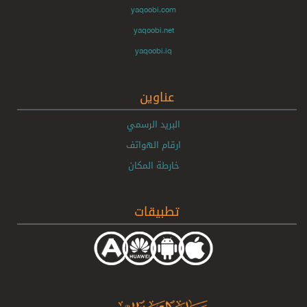
yaqoobi.com
yaqoobi.net
yaqoobi.iq
عناوين
البريد الرسمي
ارقام الهواتف
خارطة المكان
تطبيقات