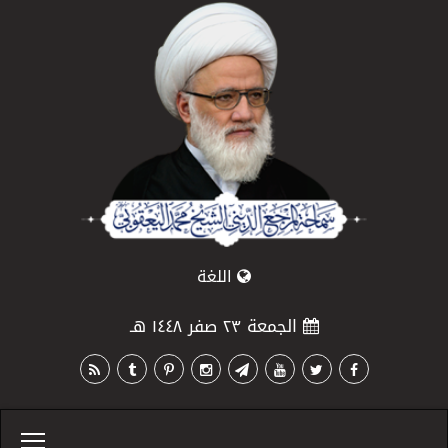
اللغة
الجمعة ٢٣ صفر ١٤٤٨ هـ