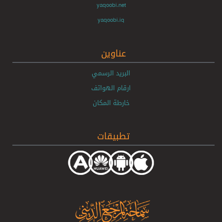
yaqoobi.net
yaqoobi.iq
عناوين
البريد الرسمي
ارقام الهواتف
خارطة المكان
تطبيقات