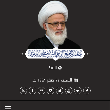
اللغة
السبت ٢٤ صفر ١٤٤٨ هـ