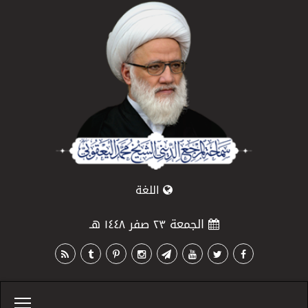
اللغة
الجمعة ٢٣ صفر ١٤٤٨ هـ