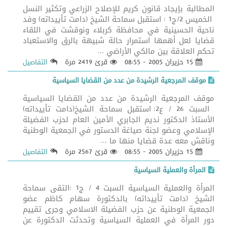
المطالبة بإيجاد قانون كريم للإصلاح الزراعي وتكثير النسل
الخميس 2/ج1 : استقبل سماحة الشيخ (دامت تأييداته) وفد
ناحية الحسينية في محافظة كربلاء ونوقشت في اللقاء
قضايا لعل أهمها استمرار حالة شبيهة بالرق والاستعباد
تحكم العلاقة بين مالكي الأراضي ...
15 حزيران 2005 - 08:55
قرئ 2419 مرة
التفاصيل
موقف المرجعية الرشيدة من عدد من القضايا السياسية
موقف المرجعية الرشيدة من عدد من القضايا السياسية
السبت 26 / ع2: استقبل سماحة الشيخ(دامت تأييداته)
الأستاذ الدكتور نديم الجابري الأمين العام لحزب الفضيلة
الإسلامي وعضو لجنة صياغة الدستور في الجمعية الوطنية
وناقش معه عدة قضايا منها ما ...
15 حزيران 2005 - 08:55
قرئ 2567 مرة
التفاصيل
المرأة والعملية السياسية
المرأة والعملية السياسية السبت 4 / ج1 :التقى سماحة
الشيخ (دامت تأييداته) بالدكتورة سهام كاظم عضو
الجمعية الوطنية عن حزب الفضيلة الاسلامي وجرى تقييم
دور المرأة في العملية السياسية وتحدثت الدكتورة عن