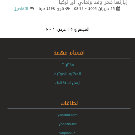
زيارتها ضمن وفد برلماني الى تركيا ...
15 حزيران 2005 - 08:55
قرئ 2198 مرة
التفاصيل
المجموع:
6
| عرض:
1 - 6
اقسام مهمة
مختارات
المكتبة الصوتية
ارسل استفتاءك
نطاقات
yaqoobi.com
yaqoobi.net
yaqoobi.iq