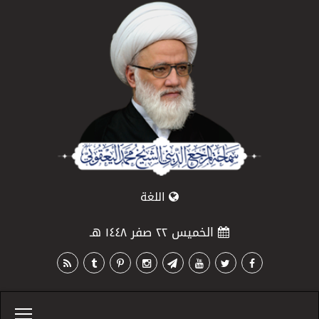
اللغة
الخميس ٢٢ صفر ١٤٤٨ هـ