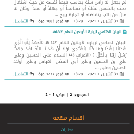
لم يجعل له رأس سنة يحاسب فيها نفسه من حيث اشتغال
ذمته بالخمس غفلة أو تسامحاً أو جهلاً أو عمداً وكان له
مالُ من راتب يتقاضاه أو تجارة يربح ...
31 تشرين 1 2021 - 13:28
قرئ 1083 مرة
التفاصيل
البيان الختامي لزيارة الأربعين للعام ١٤٤٣هـ
البيان الختامي لزيارة الأربعين للعام ١٤٤٣هـ (الْحَمْدُ لِلَّهِ الَّذِي
هَدَانَا لِهَٰذَا وَمَا كُنَّا لِنَهْتَدِيَ لَوْلَا أَنْ هَدَانَا اللَّهُ لَقَدْ جَاءَتْ
رُسُلُ رَبِّنَا بِالْحَقِّ ) (الأعراف:43) السلام على الحسين وعلى
علي بن الحسين وعلى أبي الفضل العباس وعلى أولاد
الحسين وعلى ...
31 تشرين 1 2021 - 13:28
قرئ 1277 مرة
التفاصيل
المجموع:
2
| عرض:
1 - 2
اقسام مهمة
مختارات