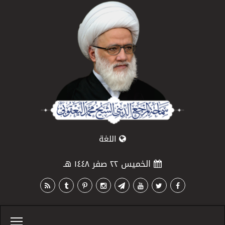
اللغة
الخميس ٢٢ صفر ١٤٤٨ هـ