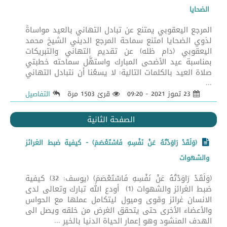
الضحايا
المرجع اليعقوبي يمتنع عن تبادل التهاني بالعيد مواساةً
لذوي الضحايا امتنع سماحة المرجع الديني الشيخ محمد
اليعقوبي (دام ظله) عن تقديم التهاني والتبريكات
بمناسبة عيد الأضحى المبارك واستهَّل سماحته خطبتي
صلاة العيد بالكلمات التالية: لا يسعُنا أن نتبادل التهاني
...
23 تموز 2021 - 09:20
قرئ 1503 مرة
التفاصيل
الصفحة الثانية
(وَلَقَدْ رَاوَدْتُهُ عَنْ نَفْسِهِ فَاسْتَعْصَمَ) - كيفية ضبط الغرائز
والشهوات
(وَلَقَدْ رَاوَدْتُهُ عَنْ نَفْسِهِ فَاسْتَعْصَمَ) (يوسف: 32) كيفية
ضبط الغرائز والشهوات (1) أودع الله تبارك وتعالى لدى
الانسان غرائز وقوى وميول ليتكامل عملها مع الحواس
والأعضاء الأخرى حتى يتحقق الغرض من خلقه ويصل الى
الهدف المنشود وهو إعمار الحياة الدنيا بالخير ...