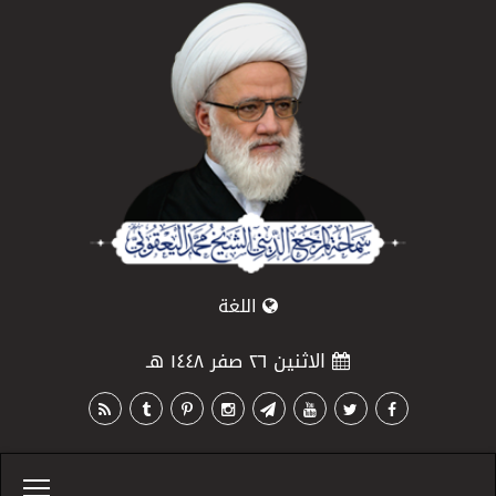
اللغة
الاثنين ٢٦ صفر ١٤٤٨ هـ