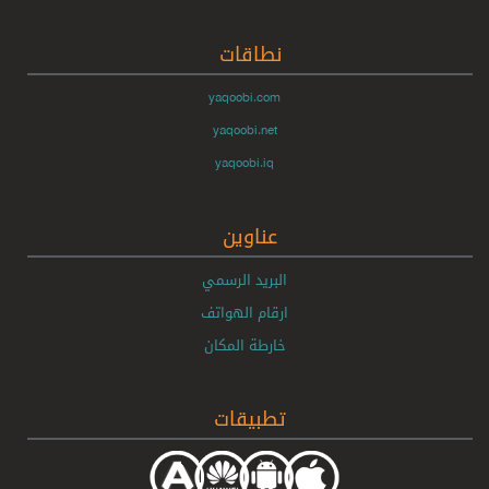
نطاقات
yaqoobi.com
yaqoobi.net
yaqoobi.iq
عناوين
البريد الرسمي
ارقام الهواتف
خارطة المكان
تطبيقات