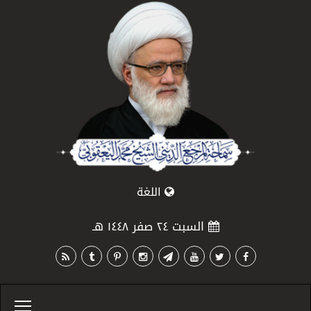
اللغة
السبت ٢٤ صفر ١٤٤٨ هـ