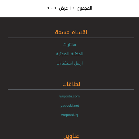
المجموع:
1
| عرض:
1 - 1
اقسام مهمة
مختارات
المكتبة الصوتية
ارسل استفتاءك
نطاقات
yaqoobi.com
yaqoobi.net
yaqoobi.iq
عناوين