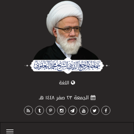
اللغة
الجمعة ٢٣ صفر ١٤٤٨ هـ