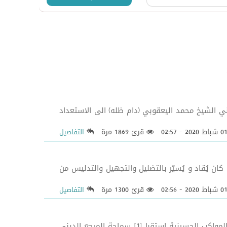
الأولى لتأسيس حوزة النجف الاشرف[1] دعا سماحة المرجع الديني الشيخ محمد اليعقوبي (دام ظله) الى الاستعداد
قرئ 1869 مرة
التفاصيل
ن يُقاد و يُسيّر بالتضليل والتجهيل والتدليس من
قرئ 1300 مرة
التفاصيل
بسمه تعالى راية قبة الأمام الرضا (عليه السلام) تحط رحالها عند المرجع اليعقوبي (دام ظله) في ظل رعايته واهتمامه بالمواكب الحسينية استقبل[1] سماحة المرجع الديني