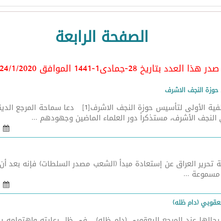
الصفحة الرابعة
در هذا العدد بتاريخ 28-جمادى1-1441 الموافق 24/1
/2020
 حوزة النجف الاشرف
بسمه تعالى المرجع اليعقوبي يدعو لإحياء الذكرى الالفية 
 النجف الأشرف، مستذكراً دور العلماء الماضين وجهودهم ...
01 شباط 2020 - 02:57
حرير العراق عن إستعادة مبدأ (الشعب مصدر السلطات) فإنه بعد أن كا
 مسموعة ...
01 شباط 2020 - 02:56
ليعقوبي (دام ظله)