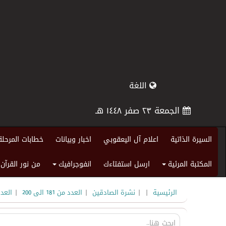
اللغة
الجمعة ٢٣ صفر ١٤٤٨ هـ
السيرة الذاتية
اعلام آل اليعقوبي
اخبار وبيانات
خطابات المرحلة
المكتبة المرئية
ارسل استفتاءك
انفوجرافيك
من نور القرآن
+
+
|
|
|
|
الرئيسية
نشرة الصادقين
العدد من 181 الى 200
العدد