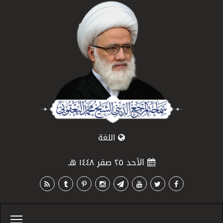
اللغة
الأحد ٢٥ صفر ١٤٤٨ هـ