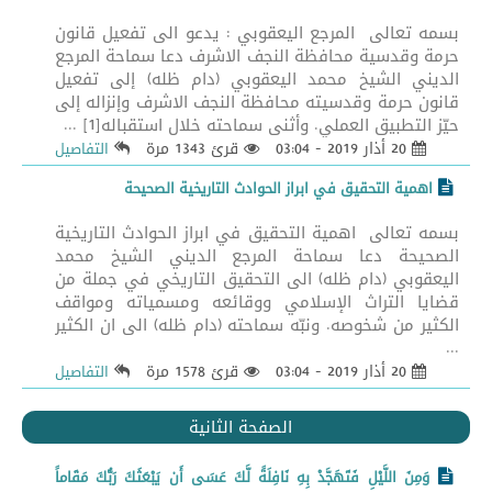
بسمه تعالى المرجع اليعقوبي : يدعو الى تفعيل قانون
حرمة وقدسية محافظة النجف الاشرف دعا سماحة المرجع
الديني الشيخ محمد اليعقوبي (دام ظله) إلى تفعيل
قانون حرمة وقدسيته محافظة النجف الاشرف وإنزاله إلى
حيّز التطبيق العملي. وأثنى سماحته خلال استقباله[1] ...
20 أذار 2019 - 03:04
قرئ 1343 مرة
التفاصيل
اهمية التحقيق في ابراز الحوادث التاريخية الصحيحة
بسمه تعالى اهمية التحقيق في ابراز الحوادث التاريخية
الصحيحة دعا سماحة المرجع الديني الشيخ محمد
اليعقوبي (دام ظله) الى التحقيق التاريخي في جملة من
قضايا التراث الإسلامي ووقائعه ومسمياته ومواقف
الكثير من شخوصه. ونبّه سماحته (دام ظله) الى ان الكثير
...
20 أذار 2019 - 03:04
قرئ 1578 مرة
التفاصيل
الصفحة الثانية
وَمِنَ اللَّيْلِ فَتَهَجَّدْ بِهِ نَافِلَةً لَّكَ عَسَى أَن يَبْعَثَكَ رَبُّكَ مَقَاماً