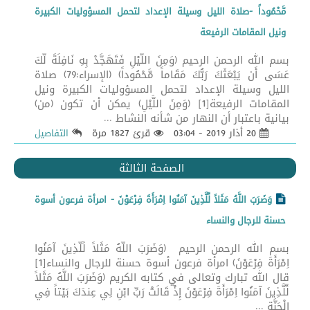
مَّحْمُوداً -صلاة الليل وسيلة الإعداد لتحمل المسؤوليات الكبيرة
ونيل المقامات الرفيعة
بسم الله الرحمن الرحيم (وَمِنَ اللَّيْلِ فَتَهَجَّدْ بِهِ نَافِلَةً لَّكَ
عَسَى أَن يَبْعَثَكَ رَبُّكَ مَقَاماً مَّحْمُوداً) (الإسراء:79) صلاة
الليل وسيلة الإعداد لتحمل المسؤوليات الكبيرة ونيل
المقامات الرفيعة[1] (وَمِنَ اللَّيْلِ) يمكن أن تكون (من)
بيانية باعتبار أن النهار من شأنه النشاط ...
20 أذار 2019 - 03:04
قرئ 1827 مرة
التفاصيل
الصفحة الثالثة
وَضَرَبَ اللَّهُ مَثَلاً لِّلَّذِينَ آمَنُوا اِمْرَأَةَ فِرْعَوْنَ - امرأة فرعون أسوة
حسنة للرجال والنساء
بسم الله الرحمن الرحيم (وَضَرَبَ اللَّهُ مَثَلاً لِّلَّذِينَ آمَنُوا
اِمْرَأَةَ فِرْعَوْنَ) امرأة فرعون أسوة حسنة للرجال والنساء[1]
قال الله تبارك وتعالى في كتابه الكريم (وَضَرَبَ اللَّهُ مَثَلاً
لِّلَّذِينَ آمَنُوا اِمْرَأَةَ فِرْعَوْنَ إِذْ قَالَتْ رَبِّ ابْنِ لِي عِندَكَ بَيْتاً فِي
الْجَنَّةِ ...