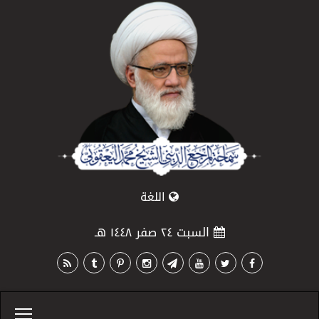
اللغة
السبت ٢٤ صفر ١٤٤٨ هـ