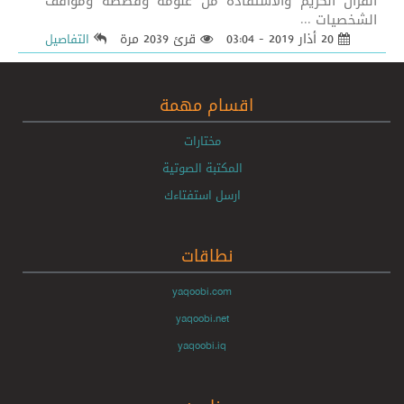
القرآن الكريم والاستفادة من علومه وقصصه ومواقف
الشخصيات ...
20 أذار 2019 - 03:04
قرئ 2039 مرة
التفاصيل
اقسام مهمة
مختارات
المكتبة الصوتية
ارسل استفتاءك
نطاقات
yaqoobi.com
yaqoobi.net
yaqoobi.iq