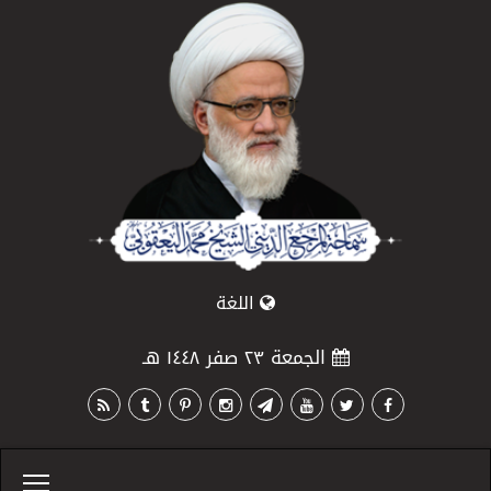
اللغة
الجمعة ٢٣ صفر ١٤٤٨ هـ