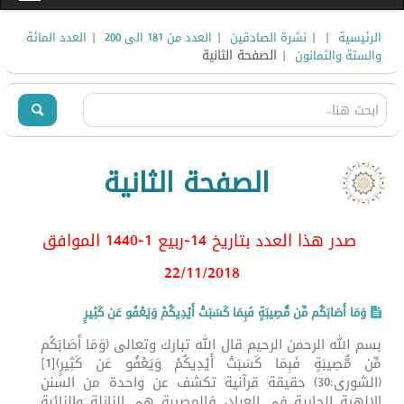
|
|
|
|
الرئيسية
نشرة الصادقين
العدد من 181 الى 200
العدد المائة
| الصفحة الثانية
والستة والثمانون
الصفحة الثانية
صدر هذا العدد بتاريخ 14-ربيع 1-1440 الموافق
22/11
/2018
وَمَا أَصَابَكُم مِّن مُّصِيبَةٍ فَبِمَا كَسَبَتْ أَيْدِيكُمْ وَيَعْفُو عَن كَثِيرٍ
بسم الله الرحمن الرحيم قال الله تبارك وتعالى (وَمَا أَصَابَكُم
مِّن مُّصِيبَةٍ فَبِمَا كَسَبَتْ أَيْدِيكُمْ وَيَعْفُو عَن كَثِيرٍ)[1]
(الشورى:30) حقيقة قرآنية تكشف عن واحدة من السنن
الإلهية الجارية في العباد، فالمصيبة هي النازلة والنائبة