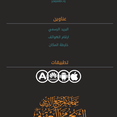
yaqoobi.iq
عناوين
البريد الرسمي
ارقام الهواتف
خارطة المكان
تطبيقات