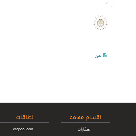
صد
صور
...
اقسام مهمة
نطاقات
مختارات
yaqoobi.com