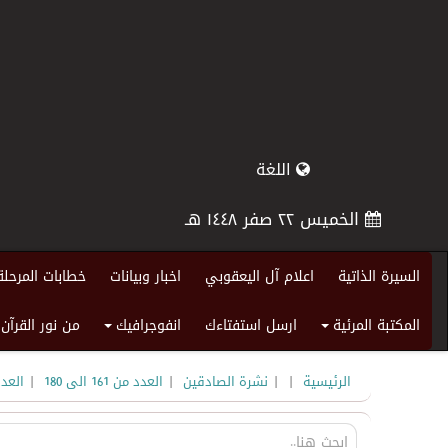
اللغة
الخميس ٢٢ صفر ١٤٤٨ هـ
السيرة الذاتية
اعلام آل اليعقوبي
اخبار وبيانات
خطابات المرحلة
المكتبة المرئية
ارسل استفتاءك
انفوجرافيك
من نور القرآن
+
+
|
|
|
|
الرئيسية
نشرة الصادقين
العدد من 161 الى 180
العد