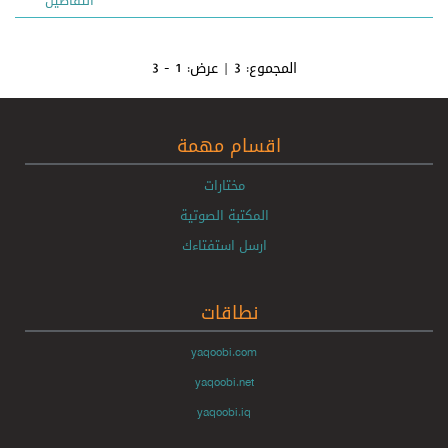
التفاصيل
المجموع:
3
| عرض:
1 - 3
اقسام مهمة
مختارات
المكتبة الصوتية
ارسل استفتاءك
نطاقات
yaqoobi.com
yaqoobi.net
yaqoobi.iq