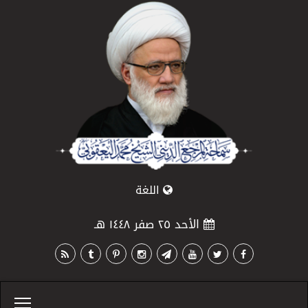
اللغة
الأحد ٢٥ صفر ١٤٤٨ هـ