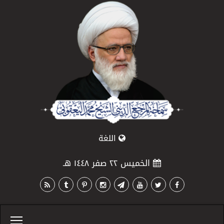
اللغة
الخميس ٢٢ صفر ١٤٤٨ هـ