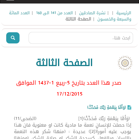
|
|
|
|
الرئيسية
نشرة الصادقين
العدد من 141 الى 160
العدد المائة
| الصفحة الثالثة
والسبعة والخمسون
الصفحة الثالثة
صدر هذا العدد بتاريخ 5-ربيع 1-1437 الموافق
17/12
/2015
(وَأَمَّا بِنِعْمَةِ رَبِّكَ فَحَدِّثْ)
(وَأَمَّا بِنِعْمَةِ رَبِّكَ فَحَدِّثْ)[1] (الضحى/11)
إذا حصلت للإنسان نعمة ما مادية كانت او معنوية فان هذا
يوجب عليه أموراً([2]) عديدة : (منها) شكر هذه النعمة
باللسان وبالفعل كسجدة الشكر او صلاة الشكر. (ومنها)