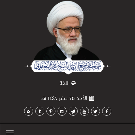
اللغة
الأحد ٢٥ صفر ١٤٤٨ هـ