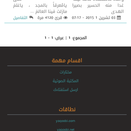
غدا منه الحسير بصيرا يامُعرقاً بالمجد ، ياعَلمَ
الهدى مازلت فينا العالمَ ...
03 تشرين 1 2015 - 07:17
قرئ 4120 مرة
التفاصيل
المجموع:
1
| عرض:
1 - 1
اقسام مهمة
مختارات
المكتبة الصوتية
ارسل استفتاءك
نطاقات
yaqoobi.com
yaqoobi.net