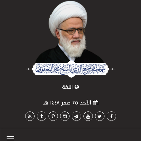
اللغة
الأحد ٢٥ صفر ١٤٤٨ هـ