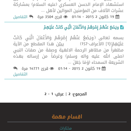
استشهاد الإمام الحسن العسكري (عليه السلام) بمشاركة
عشرات الآلاف من المؤمنين الموالين لأهل ...
19 كانون 2 2015 - 01:16
قرئ 3504 مرة
التفاصيل
ويَضَعُ عَنْهُمْ إِصْرَهُمْ وَالأَغْلاَلَ الَّتِي كَانَتْ عَلَيْهِمْ
بسمه تعالى (َويَضَعُ عَنْهُمْ إِصْرَهُمْ وَالأَغْلاَلَ الَّتِي كَانَتْ
عَلَيْهِمْ)[1] (الأعراف-157) يبيّن هذا المقطع من الآية
مظهراً من مظاهر الرحمة الالهية وصفة من صفات النبي
(صلى الله عليه واله وسلم) وغرضاً من إرساله بهذه
الشريعة السمحاء (وَمَا جَعَلَ ...
19 كانون 2 2015 - 01:14
قرئ 16771 مرة
التفاصيل
المجموع:
2
| عرض:
1 - 2
اقسام مهمة
مختارات