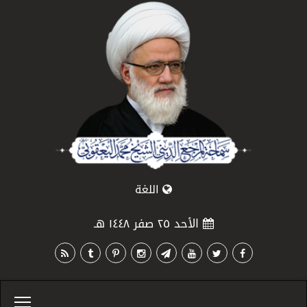
اللغة
الأحد ٢٥ صفر ١٤٤٨ هـ