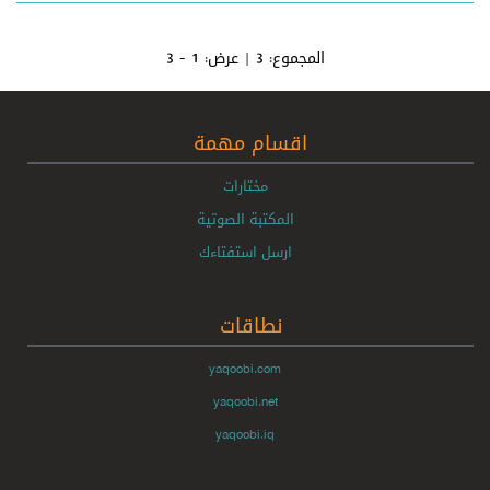
المجموع:
3
| عرض:
1 - 3
اقسام مهمة
مختارات
المكتبة الصوتية
ارسل استفتاءك
نطاقات
yaqoobi.com
yaqoobi.net
yaqoobi.iq