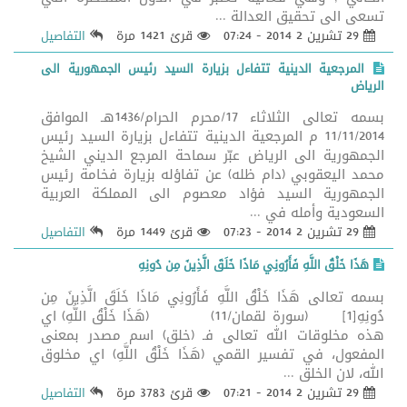
تسعى الى تحقيق العدالة ...
29 تشرين 2 2014 - 07:24
قرئ 1421 مرة
التفاصيل
المرجعية الدينية تتفاءل بزيارة السيد رئيس الجمهورية الى
الرياض
بسمه تعالى الثلاثاء 17/محرم الحرام/1436هـ الموافق
11/11/2014 م المرجعية الدينية تتفاءل بزيارة السيد رئيس
الجمهورية الى الرياض عبّر سماحة المرجع الديني الشيخ
محمد اليعقوبي (دام ظله) عن تفاؤله بزيارة فخامة رئيس
الجمهورية السيد فؤاد معصوم الى المملكة العربية
السعودية وأمله في ...
29 تشرين 2 2014 - 07:23
قرئ 1449 مرة
التفاصيل
هَذَا خَلْقُ اللَّهِ فَأَرُونِي مَاذَا خَلَقَ الَّذِينَ مِن دُونِهِ
بسمه تعالى هَذَا خَلْقُ اللَّهِ فَأَرُونِي مَاذَا خَلَقَ الَّذِينَ مِن
دُونِهِ[1] (سورة لقمان/11) (هَذَا خَلْقُ اللَّهِ) اي
هذه مخلوقات الله تعالى فـ (خلق) اسم مصدر بمعنى
المفعول، في تفسير القمي (هَذَا خَلْقُ اللَّهِ) اي مخلوق
الله، لان الخلق ...
29 تشرين 2 2014 - 07:21
قرئ 3783 مرة
التفاصيل