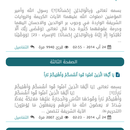
بسمه تعالى وَبِالْوَالِدَيْنِ إِحْسَانًا([1]) رسول الله وأمير
المؤمنين (صلوات الله عليهما) الآيات الكريمة والروايات
الشريفة الواردة في وجوب بر الوالدين والاحسان اليهما
وحرمة عقوقهما كثيرة جدا قال تعالى {وَقَضَى رَبُّكَ أَلَّا
تَعْبُدُوا إِلَّا إِيَّاهُ وَبِالْوَالِدَيْنِ إِحْسَانًا} [الإسراء : 23] {وَوَصَّيْنَا
...
24 آب 2014 - 02:55
قرئ 9940 مرة
التفاصيل
الصفحة الثالثة
يَا أَيُّهَا الَّذِينَ آمَنُوا قُوا أَنفُسَكُمْ وَأَهْلِيكُمْ نَاراً
بسمه تعالى [يَا أَيُّهَا الَّذِينَ آمَنُوا قُوا أَنفُسَكُمْ وَأَهْلِيكُمْ
نَاراً][1] [يَا أَيُّهَا الَّذِينَ آمَنُوا قُوا أَنفُسَكُمْ
وَأَهْلِيكُمْ نَاراً وَقُودُهَا النَّاسُ وَالْحِجَارَةُ عَلَيْهَا مَلائِكَةٌ غِلاظٌ
شِدَادٌ لا يَعصُونَ اللهَ مَا أَمَرَهُم وَيَفعَلُونَ مَا يُؤمَرُونَ]
(التحريم:6). الآية الشريفة تتضمن ...
24 آب 2014 - 02:23
قرئ 2007 مرة
التفاصيل