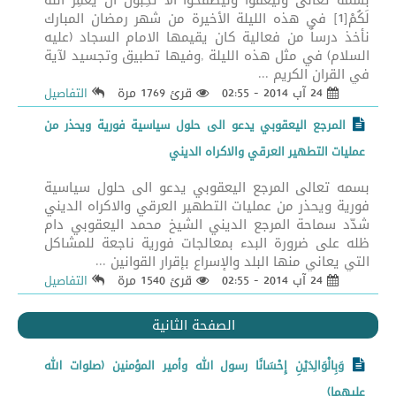
بسمه تعالى وَلْيَعْفُوا وَلْيَصْفَحُوا أَلَا تُحِبُّونَ أَنْ يَغْفِرَ اللَّهُ
لَكُمْ[1] في هذه الليلة الأخيرة من شهر رمضان المبارك
نأخذ درساً من فعالية كان يقيمها الامام السجاد (عليه
السلام) في مثل هذه الليلة ,وفيها تطبيق وتجسيد لآية
في القران الكريم ...
24 آب 2014 - 02:55
قرئ 1769 مرة
التفاصيل
المرجع اليعقوبي يدعو الى حلول سياسية فورية ويحذر من
عمليات التطهير العرقي والاكراه الديني
بسمه تعالى المرجع اليعقوبي يدعو الى حلول سياسية
فورية ويحذر من عمليات التطهير العرقي والاكراه الديني
شدّد سماحة المرجع الديني الشيخ محمد اليعقوبي دام
ظله على ضرورة البدء بمعالجات فورية ناجعة للمشاكل
التي يعاني منها البلد والإسراع بإقرار القوانين ...
24 آب 2014 - 02:55
قرئ 1540 مرة
التفاصيل
الصفحة الثانية
وَبِالْوَالِدَيْنِ إِحْسَانًا رسول الله وأمير المؤمنين (صلوات الله
عليهما)