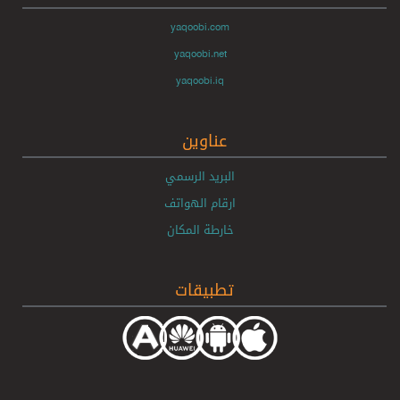
yaqoobi.com
yaqoobi.net
yaqoobi.iq
عناوين
البريد الرسمي
ارقام الهواتف
خارطة المكان
تطبيقات