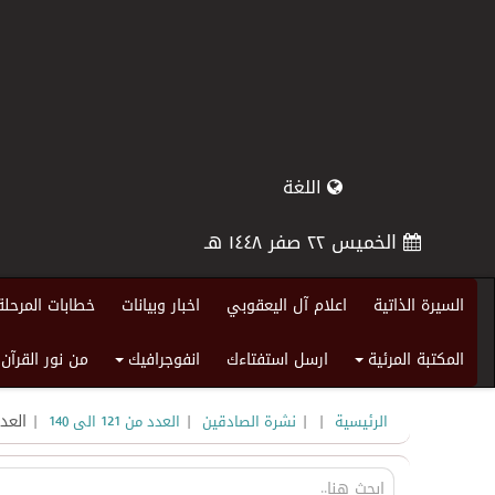
اللغة
الخميس ٢٢ صفر ١٤٤٨ هـ
السيرة الذاتية
اعلام آل اليعقوبي
اخبار وبيانات
خطابات المرحلة
المكتبة المرئية
ارسل استفتاءك
انفوجرافيك
من نور القرآن
+
+
|
|
|
| العدد
الرئيسية
نشرة الصادقين
العدد من 121 الى 140