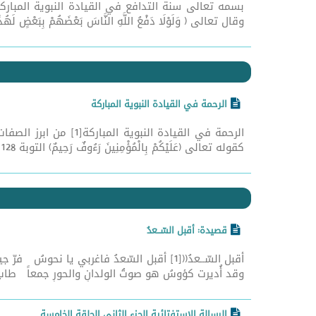
وقال تعالى ( وَلَوْلَا دَفْعُ اللَّهِ النَّاسَ بَعْضَهُمْ بِبَعْضٍ لَهُدِّم
الرحمة في القيادة النبوية المباركة
الرحمة في القيادة ال
كقوله تعالى (عَلَيْكُمْ بِالْمُؤْمِنِينَ رَءُوفٌ رَحِيمٌ) التوبة 128 ,وكان الغرض من بعثته الشريفة ...
قصيدة: أقبل السّــعدُ
أقبل السّــعدُ(([1] أقبل السّعدُ فاغربي 
وقد أُديرت كؤوسُ هو صوتُ الولدانِ والحورِ جمعاً طاب ص
الرسالة الاستفتائية الجزء الثاني الحلقة الخامسة