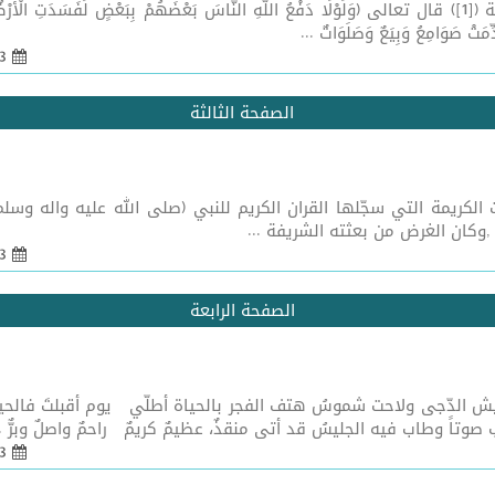
َتْ صَوَامِعُ وَبِيَعٌ وَصَلَوَاتٌ ...
13 شباط 2014 - 08:55
الصفحة الثالثة
نبوية المباركة[1] من ابرز الصفات الكريمة التي سجّلها القران الكريم للنبي (صلى الله
13 شباط 2014 - 08:55
الصفحة الرابعة
يا نحوسُ فرّ جيش الدّجى ولاحت شموسُ هتف الفجر بالحياة أطلّي يوم أقبلتَ 
وتاً وطاب فيه الجليسُ قد أتى منقذٌ، عظيمٌ كريمٌ راحمٌ واصلٌ وبرٌّ ..
13 شباط 2014 - 08:50