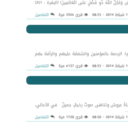
بسمه تعالى سنة التدافع في القيادة النبوية المباركة ([1]) قال تعالى (وَلَوْلَا دَفْعُ اللَّهِ النَّاسَ بَعْضَهُمْ بِبَعْضٍ لَفَسَدَتِ الْأَرْضُ وَلَكِنَّ اللَّهَ ذُو فَضْلٍ عَلَى الْعَالَمِينَ) (البقرة : 251)
قرئ 3926 مرة
التفاصيل
 عليه واله وسلم): الرحمة بالمؤمنين والشفقة عليهم والرأفة بهم
قرئ 6137 مرة
التفاصيل
فالحياةُ عروسُ وتناهى صوتٌ رخيمٌ، جميلٌ في الأعالي،
.
قرئ 1720 مرة
التفاصيل