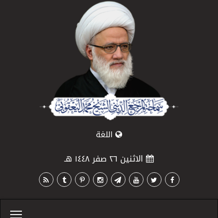
اللغة
الاثنين ٢٦ صفر ١٤٤٨ هـ