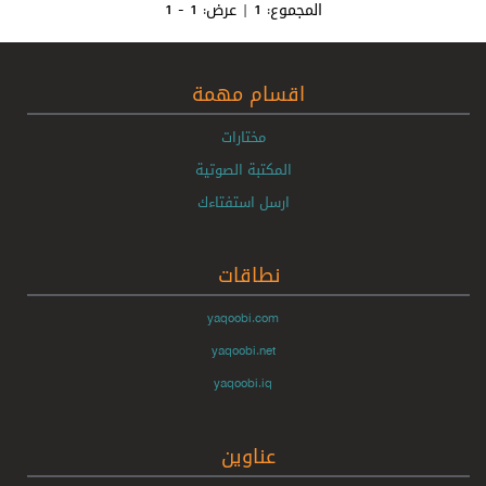
المجموع:
1
| عرض:
1 - 1
اقسام مهمة
مختارات
المكتبة الصوتية
ارسل استفتاءك
نطاقات
yaqoobi.com
yaqoobi.net
yaqoobi.iq
عناوين