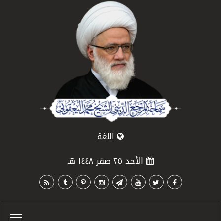
اللغة
الأحد ٢٥ صفر ١٤٤٨ هـ