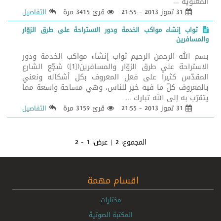
المعنوية ...
31 تموز 2013 - 21:55
قرئ 3415 مرة
التفاصيل
ثواب إنشاء مواكب الخدمة ودور الاستراحة على طرق الزوّار
والمسافرين
بسم الله الرحمن الرحيم ثواب إنشاء مواكب الخدمة ودور
الاستراحة على طرق الزوّار والمسافرين([1]) شجّع الشارع
المقدّس كثيراً على فعل المعروف بكل أشكاله ونعني
بالمعروف كلّ ما فيه خير للناس، وهي مساحة واسعة مما
يتقرّب به إلى الله تبارك ...
31 تموز 2013 - 21:55
قرئ 3159 مرة
التفاصيل
المجموع:
2
| عرض:
1 - 2
اقسام مهمة
مختارات
المكتبة الصوتية