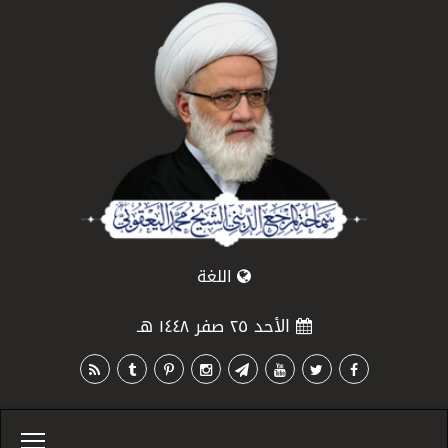
اللغة
الأحد ٢٥ صفر ١٤٤٨ هـ