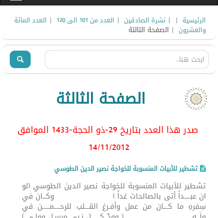
|
|
|
|
الرئيسية
نشرة الصادقين
العدد من 101 الى 120
العدد المائة
| الصفحة الثالثة
والعشرون
الصفحة الثالثة
صدر هذا العدد بتاريخ 29-ذو الحجة-1433 الموافق
14/11/2012
تشطير للأبيات المنسوبة للخواجة نصير الدين الطوسي
تشطير للأبيات المنسوبة للخواجة نصير الدين الطوسي (لو
ان عبــــداً أتى بالصالحات غداً ) وكــان في
سِفرهِ ما كـــان من عمل وأفـرغ القـــلب للرحــــمـــــن في
ولَــهٍ ( وودّ كــــــل نـبي مرسـل وولـي )