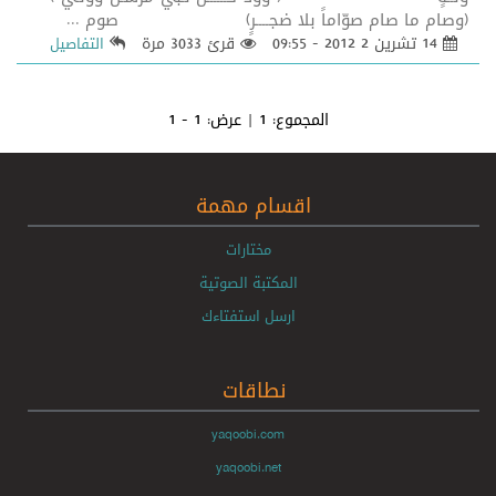
(وصام ما صام صوّاماً بلا ضجــــرٍ) صوم ...
14 تشرين 2 2012 - 09:55
قرئ 3033 مرة
التفاصيل
المجموع:
1
| عرض:
1 - 1
اقسام مهمة
مختارات
المكتبة الصوتية
ارسل استفتاءك
نطاقات
yaqoobi.com
yaqoobi.net