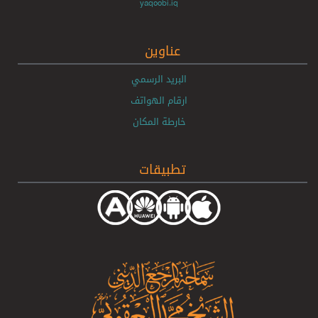
yaqoobi.iq
عناوين
البريد الرسمي
ارقام الهواتف
خارطة المكان
تطبيقات