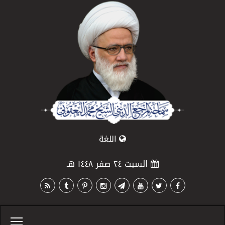
اللغة
السبت ٢٤ صفر ١٤٤٨ هـ