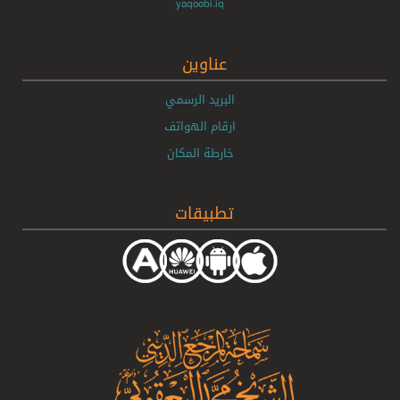
yaqoobi.iq
عناوين
البريد الرسمي
ارقام الهواتف
خارطة المكان
تطبيقات