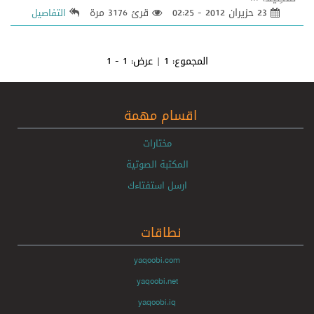
23 حزيران 2012 - 02:25
قرئ 3176 مرة
التفاصيل
المجموع:
1
| عرض:
1 - 1
اقسام مهمة
مختارات
المكتبة الصوتية
ارسل استفتاءك
نطاقات
yaqoobi.com
yaqoobi.net
yaqoobi.iq