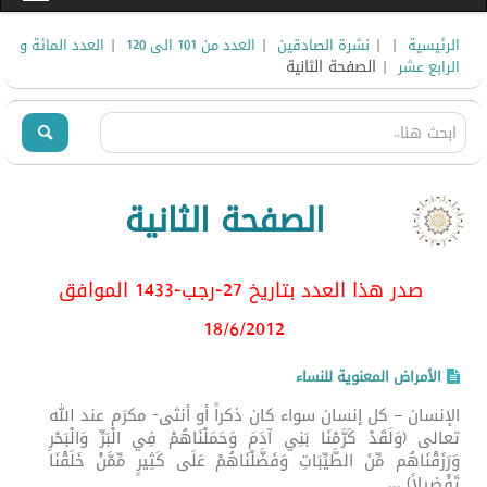
|
|
|
|
الرئيسية
نشرة الصادقين
العدد من 101 الى 120
العدد المائة و
| الصفحة الثانية
الرابع عشر
الصفحة الثانية
صدر هذا العدد بتاريخ 27-رجب-1433 الموافق
18/6/2012
الأمراض المعنوية للنساء
الإنسان – كل إنسان سواء كان ذكراً أو أنثى- مكرَم عند الله
تعالى (وَلَقَدْ كَرَّمْنَا بَنِي آدَمَ وَحَمَلْنَاهُمْ فِي الْبَرِّ وَالْبَحْرِ
وَرَزَقْنَاهُم مِّنَ الطَّيِّبَاتِ وَفَضَّلْنَاهُمْ عَلَى كَثِيرٍ مِّمَّنْ خَلَقْنَا
تَفْضِيلاً) ...