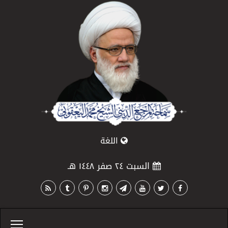
اللغة
السبت ٢٤ صفر ١٤٤٨ هـ