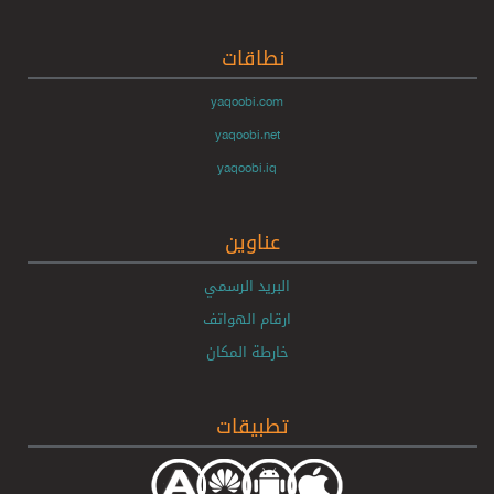
نطاقات
yaqoobi.com
yaqoobi.net
yaqoobi.iq
عناوين
البريد الرسمي
ارقام الهواتف
خارطة المكان
تطبيقات