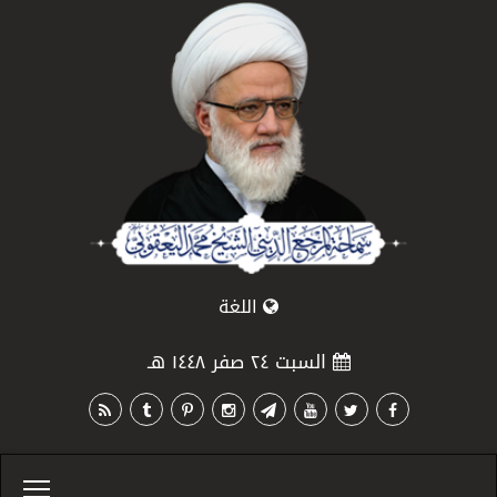
اللغة
السبت ٢٤ صفر ١٤٤٨ هـ