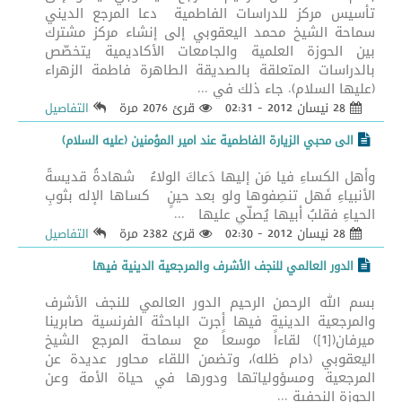
تأسيس مركز للدراسات الفاطمية دعا المرجع الديني
سماحة الشيخ محمد اليعقوبي إلى إنشاء مركز مشترك
بين الحوزة العلمية والجامعات الأكاديمية يتخصّص
بالدراسات المتعلقة بالصديقة الطاهرة فاطمة الزهراء
(عليها السلام). جاء ذلك في ...
28 نيسان 2012 - 02:31
قرئ 2076 مرة
التفاصيل
الى محبي الزيارة الفاطمية عند امير المؤمنين (عليه السلام)
وأهل الكساءِ فيا مَن إليها دَعاكَ الولاءُ شهادةُ قديسةُ
الأنبياءِ فَهل تنصِفوها ولو بعد حينٍ كساها الإله بثوبِ
الحياءِ فقلبُ أبيها يُصلّي عليها ...
28 نيسان 2012 - 02:30
قرئ 2382 مرة
التفاصيل
الدور العالمي للنجف الأشرف والمرجعية الدينية فيها
بسم الله الرحمن الرحيم الدور العالمي للنجف الأشرف
والمرجعية الدينية فيها أجرت الباحثة الفرنسية صابرينا
ميرفان([1]) لقاءاً موسعاً مع سماحة المرجع الشيخ
اليعقوبي (دام ظله)، وتضمن اللقاء محاور عديدة عن
المرجعية ومسؤولياتها ودورها في حياة الأمة وعن
الحوزة النجفية ...