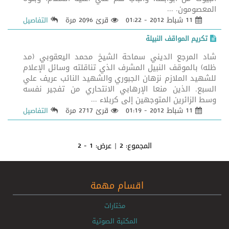
المعصومون. ...
11 شباط 2012 - 01:22
قرئ 2096 مرة
التفاصيل
تكريم المواقف النبيلة
شاد المرجع الديني سماحة الشيخ محمد اليعقوبي (مد
ظله) بالموقف النبيل المشرف الذي تناقلته وسائل الإعلام
للشهيد الملازم نزهان الجبوري والشهيد النائب عريف علي
السبع, الذين منعا الإرهابي الانتحاري من تفجير نفسه
وسط الزائرين المتوجهين إلى كربلاء ...
11 شباط 2012 - 01:19
قرئ 2717 مرة
التفاصيل
المجموع:
2
| عرض:
1 - 2
اقسام مهمة
مختارات
المكتبة الصوتية