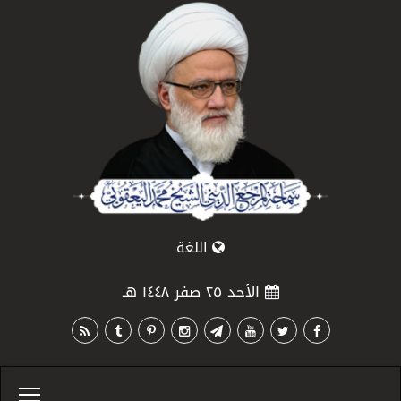
اللغة
الأحد ٢٥ صفر ١٤٤٨ هـ