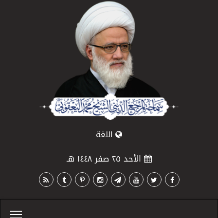
اللغة
الأحد ٢٥ صفر ١٤٤٨ هـ