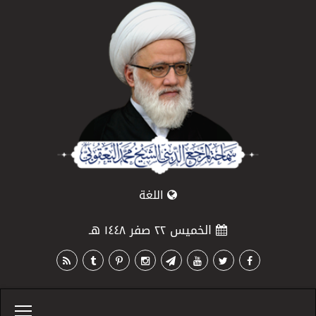
اللغة
الخميس ٢٢ صفر ١٤٤٨ هـ