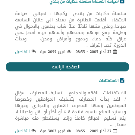
(ضيافة الاشقاء) سلسلة حكايات من بلادي
سلسلة حكايات من بلادي يكتبها : الميالي ضيافة
الاشقاء أقلعت الطائرة من بغداد الى عمّان السابعة
صباحا..وعلى متنها ثلاثة مئة شاب يحلمون بالاموال في
وظيفة ترفع عوزهم وتمنحهم وأسرهم حياة أفضل..في
عراق كلّه دماء ودموع وأمراض ومحن. وبدأت
الدورة..تحت إشراف ...
27 أذار 2005 - 08:55
قرئ 2099 مرة
التفاصيل
الصفحة الرابعة
الاستفتاءات
الاستفتاءات الفقه والمجتمع تسليف المصارف سؤال
/ لقد بدأت المصارف بتسليف المواطنين وخصوصاً
الموظفين ومنها المصرف العقاري والتجاري وغيرها
ويسترد المبلغ بنسبة فائدة 8 % أو أكثر أو اقل واحياناً لا
يتم تسليم المبالغ كاملاً وإنما يستقطع منه مباشرة
مقدار ...
27 أذار 2005 - 08:55
قرئ 3803 مرة
التفاصيل