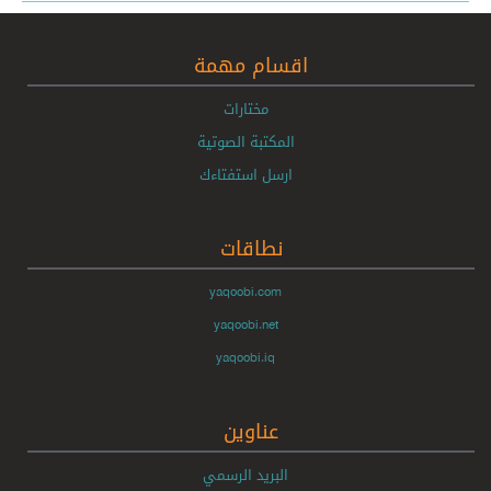
اقسام مهمة
مختارات
المكتبة الصوتية
ارسل استفتاءك
نطاقات
yaqoobi.com
yaqoobi.net
yaqoobi.iq
عناوين
البريد الرسمي