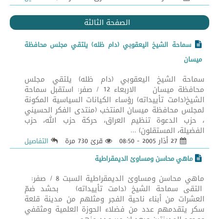
الصفحة الثالثة
سماحة الشيخ اليعقوبي (دام ظله) يلتقي مجلس محافظة
ميسان
سماحة الشيخ اليعقوبي (دام ظله) يلتقي مجلس
محافظة ميسان الاربعاء 12 / صفر: استقبل سماحة
الشيخ(دامت تأييداته) رؤساء الكيانات السياسية المكونة
لمجلس محافظة ميسان المنتخب (منتدى الفكر الحسيني
، حزب الدعوة تنظيم العراق، حركة حزب الله، حزب
الفضيلة، المستقلون) ...
27 أذار 2005 - 08:50
قرئ 730 مرة
التفاصيل
ماهي محاسن ومساوئ الديمقراطية
ماهي محاسن ومساوئ الديمقراطية السبت 8 / صفر:
التقى سماحة الشيخ (دامت تأييداته) بحشد ضمّ
العشرات من أبناء ناحية الفجر ومثلهم من مدينة قلعة
سكر يتقدمهم عدد من فضلاء الحوزة العلمية ومثقفي