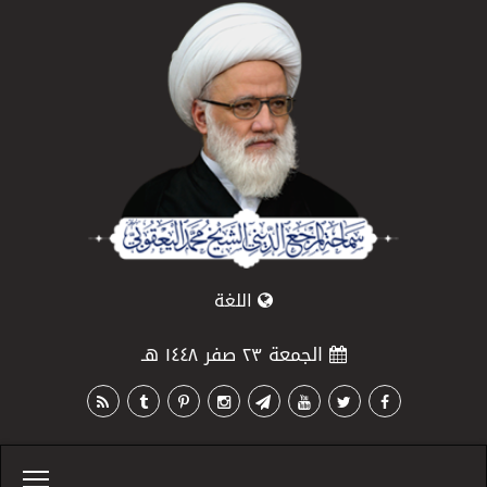
اللغة
الجمعة ٢٣ صفر ١٤٤٨ هـ