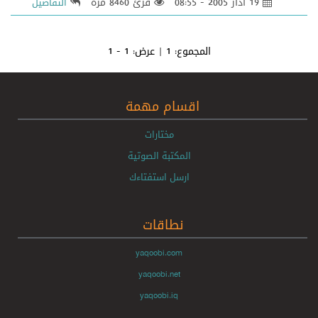
19 أذار 2005 - 08:55
قرئ 8460 مرة
التفاصيل
المجموع:
1
| عرض:
1 - 1
اقسام مهمة
مختارات
المكتبة الصوتية
ارسل استفتاءك
نطاقات
yaqoobi.com
yaqoobi.net
yaqoobi.iq