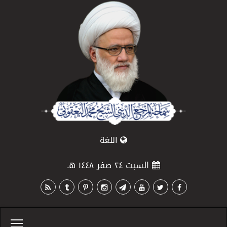
اللغة
السبت ٢٤ صفر ١٤٤٨ هـ