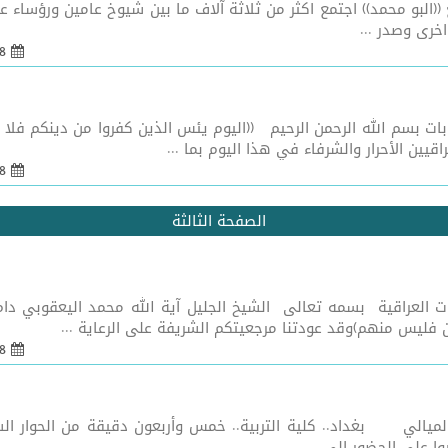
خرى وصدر ...
08 شباط 2005 - 21:55
/ 69 مشاعر في يوم الانتخابات بسم الله الرحمن الرحيم ((اليوم يئس الذين كفرو
قيين الأحرار والشرفاء في هذا اليوم بما ...
08 شباط 2005 - 21:55
الصفحة الثالثة
ت العراقية بسمه تعالى الشيخ الجليل آية الله محمد اليعقوبي دام
 فليس منهم)وقد عودتنا مرجعيتكم الشريفة على الرعاية ...
08 شباط 2005 - 21:55
ميالي بغداد.. كلية التربية.. خمس وأربعون دقيقة من الحوار السا
 على الحضور الى ...