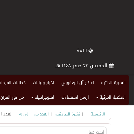
اللغة
الخميس ٢٢ صفر ١٤٤٨ هـ
السيرة الذاتية
اعلام آل اليعقوبي
اخبار وبيانات
خطابات المرحلة
المكتبة المرئية
ارسل استفتاءك
انفوجرافيك
من نور القرآن
+
+
|
|
|
| العدد ال
الرئيسية
نشرة الصادقين
العدد من 1 الى 20