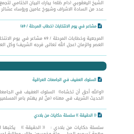
عدد من السادة الاشراف وشيوخ عامين ورؤساء عشائر ا
مشاعر في يوم الانتخابات (خطاب المرحلة / 69)
المرجعية وخطابات المرحلة 
العصر والزمان (عجل الله تعالى فرجه الشريف) وكل العرا
السلوك العفيف في الجامعات العراقية
((والله أحق أن تخشاه)) السلوك العفيف في الجامعا
الحديث الشريف في معناه (منْ لم يهتم بامر المسلمين
(( الحقيقة )) سلسلة حكايات من بلادي
سلسلة حكايات من بلادي : (( الحقيقة )) يكتبها ال
مهمة تسميم الجيل .. مئة وخمسون طالب وطالبة اجبروا