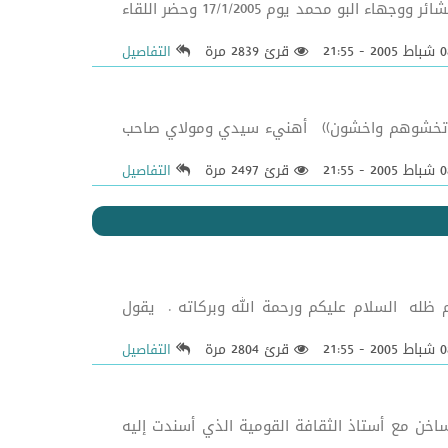
الشيخ اليعقوبي (دام ظله) يبارك البيان الختامي لتجمع ((البو محمد)) اجتمع اكثر من ثلاثة آلاف ما بين شيوخ عامين ورؤساء عشائر ووجهاء البو محمد يوم 17/1/2005 وحضر اللقاء
قرئ 2839 مرة
التفاصيل
ا من دينكم فلا تخشوهم واخشون)) أهنيء سيدي ومولاي صاحب
قرئ 2497 مرة
التفاصيل
 ظله السلام عليكم ورحمة الله وبركاته . يقول
قرئ 2804 مرة
التفاصيل
خن مع أستاذ الثقافة القومية الذي أُسندت إليه