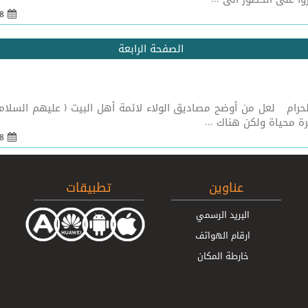
08 شباط 2005 - 21:55
الصفحة الرابعة
حرام لعل من أوضح مصاديق الولاء لائمة أهل البيت ( عليهم السل
رة محياة ولكن هناك ...
08 شباط 2005 - 21:50
عناوين
تطبيقات
البريد الرسمي
ارقام الهواتف
خارطة المكان