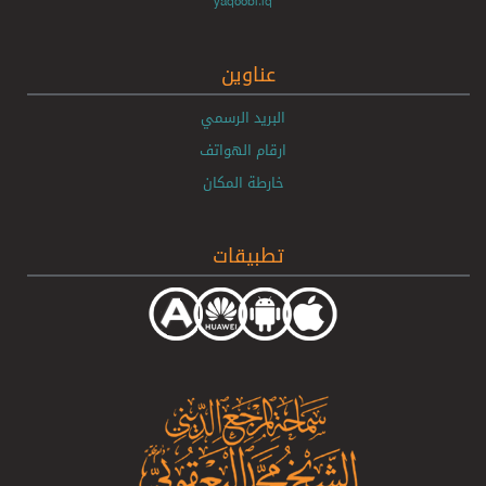
yaqoobi.iq
عناوين
البريد الرسمي
ارقام الهواتف
خارطة المكان
تطبيقات