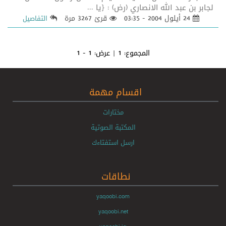
لجابر بن عبد الله الانصاري (رض) : {يا ...
24 أيلول 2004 - 03:35
قرئ 3267 مرة
التفاصيل
المجموع:
1
| عرض:
1 - 1
اقسام مهمة
مختارات
المكتبة الصوتية
ارسل استفتاءك
نطاقات
yaqoobi.com
yaqoobi.net