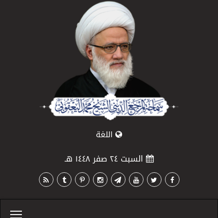
اللغة
السبت ٢٤ صفر ١٤٤٨ هـ