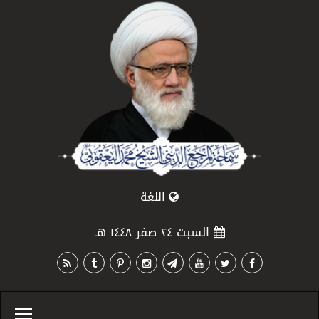
اللغة
السبت ٢٤ صفر ١٤٤٨ هـ