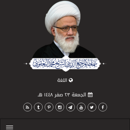
اللغة
الجمعة ٢٣ صفر ١٤٤٨ هـ