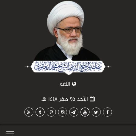
اللغة
الأحد ٢٥ صفر ١٤٤٨ هـ