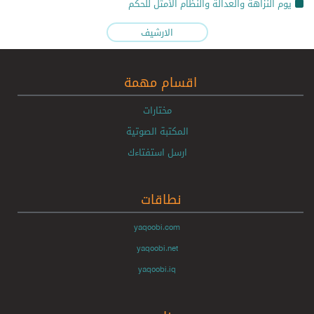
يوم النزاهة والعدالة والنظام الأمثل للحكم
الارشيف
اقسام مهمة
مختارات
المكتبة الصوتية
ارسل استفتاءك
نطاقات
yaqoobi.com
yaqoobi.net
yaqoobi.iq