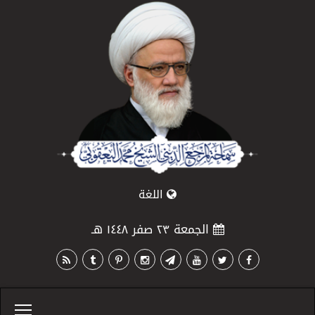
اللغة
الجمعة ٢٣ صفر ١٤٤٨ هـ