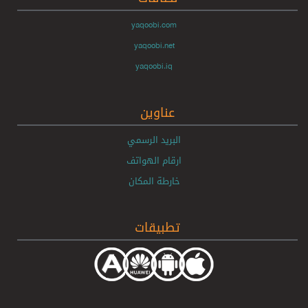
yaqoobi.com
yaqoobi.net
yaqoobi.iq
عناوين
البريد الرسمي
ارقام الهواتف
خارطة المكان
تطبيقات