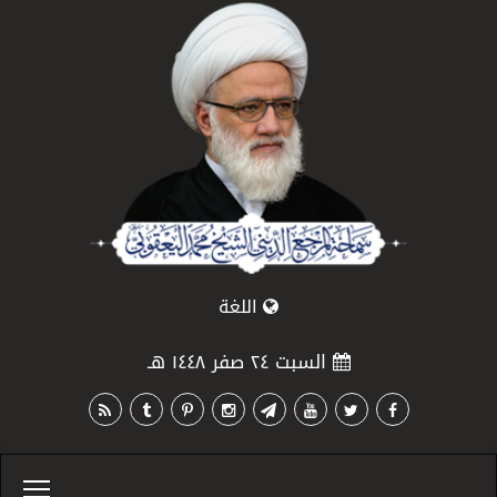
اللغة
السبت ٢٤ صفر ١٤٤٨ هـ