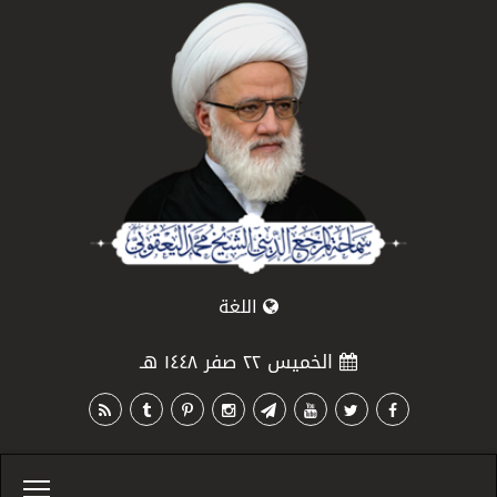
اللغة
الخميس ٢٢ صفر ١٤٤٨ هـ