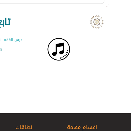
تابع للمس
درس الفقه ال
00
اقسام مهمة
نطاقات