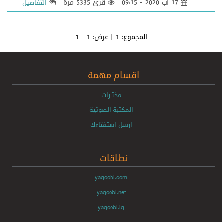
17 آب 2020 - 09:15
قرئ 5335 مرة
التفاصيل
المجموع:
1
| عرض:
1 - 1
اقسام مهمة
مختارات
المكتبة الصوتية
ارسل استفتاءك
نطاقات
yaqoobi.com
yaqoobi.net
yaqoobi.iq