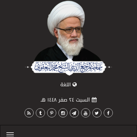
اللغة
السبت ٢٤ صفر ١٤٤٨ هـ